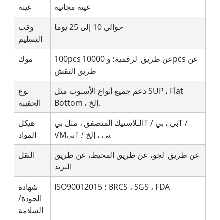
عينة مجانية
عينة
حوالي 10 إلى 25 يوما
وقت
التسليم
100pcs عن طريق الرقمية؛ و 10000pcs عن
موك
طريق النقش
دعم جميع أنواع الأسلوب مثل SUP ، Flat
نوع
Bottom ، إلخ.
الحقيبة
البلاستيك المتصفق ، مثل بيT / بي ، بيT /
هيكل
VMبيT / بي ، إلخ.
المواد
عن طريق الجو، عن طريق المحيط، عن طريق
النقل
البريد
ISO90012015 ؛ BRCS ، SGS ، FDA
شهادة
الجودة/
السلامة