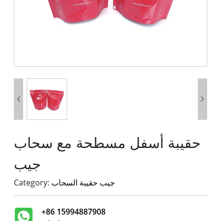


حقيبة أسفل مسطحة مع سحاب
جيب
جيب حقيبة السحاب
Category:
+86 15994887908