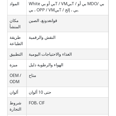
White بي أو بيT / VMبيT / بي أو MDOبي /
المواد
بي ، OPP / VMبيT / بي ، إلخ.
قوانغدونغ، الصين
مكان
المنشأ
النقش والرقمية
طريقة
الطباعة
الغذاء والاحتياجات اليومية
التطبيق
الهواء والرطوبة دليل
ميزة
متاح
OEM /
ODM
حتى 10 ألوان
ألوان
FOB، CIF
شروط
التجارة