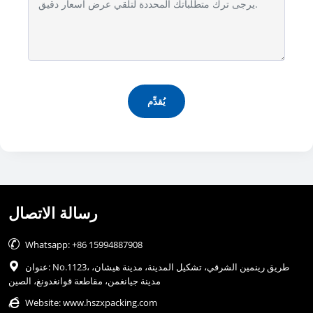
يُقدِّم
رسالة الاتصال

Whatsapp: +86 15994887908
عنوان: No.1123، طريق رينمين الشرقي، تشكيل المدينة، مدينة هيشان،

مدينة جيانغمن، مقاطعة قوانغدونغ، الصين

Website:
www.hszxpacking.com