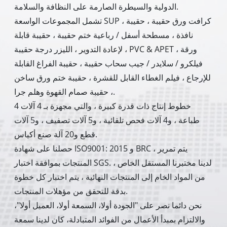
الدولية والسيطرة الصارمة على النظافة والسلامة.
تشمل المجموعات الواسعة SUP ، كرافت ورق حقيبة ، حقيبة
نافذة ، مسطحة أسفل / رباعية ختم حقيبة ، حقيبة قابلة
لإعادة التدوير ، الليزر درجة حقيبة ، PVC & APET ورقة ،
فيلكرو / سلايدر / جيب سحاب حقيبة ، حقيبة الفراغ القابلة
للإرجاع ، فيلم الغطاء القابل للقشرة ، حقيبة ختم ورق ساخن
، حقيبة صمام القهوة وهلم جرا.
4 خطوط إنتاج ذات قدرة كبيرة ، والتي مجهزة بـ 4 آلات
طباعة ، و4 آلات فحص تلقائية ، و5 آلات تصفيف ، و5 آلات
قطع و20 آلة صنع أكياس.
حصلنا على شهادة ISO9001: 2015 و BRC ، يتم تمرير
المنتجات بموافقة اختبار SGS. لدينا مختبرنا المستقل الخاص ،
من المواد الخام إلى المنتجات النهائية ، يتم اختبار كل خطوة
بدقة للتحقق من مؤهلات المنتجات.
نحن دائما نصر على "الجودة أولا، السمعة أولا، العميل أولا"،
والالتزام بمبدأ الأعمال من الفوائد المتبادلة، كان لدينا سمعة