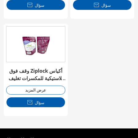
سؤال

سؤال

وقف فوق Ziplock أكياس
بلاستيكية للمكسرات تغليف
الأغذية
عرض المزيد
سؤال
