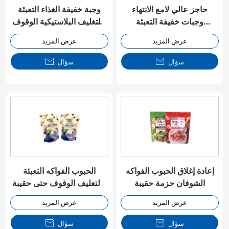
حاجز عالي لامع الانتهاء
وجبة خفيفة الغذاء التعبئة
وجبات خفيفة التعبئة
والتغليف البلاستيكية الوقوف
والتغليف Doypack
فوق حقيبة Ziplock
عرض المزيد
عرض المزيد
سؤال

سؤال

إعادة إغلاق الحبوب الفواكه
الحبوب الفواكه التعبئة
الشوفان حزمة حقيبة
والتغليف الوقوف حتى حقيبة
مع نافذة
عرض المزيد
عرض المزيد
سؤال

سؤال
