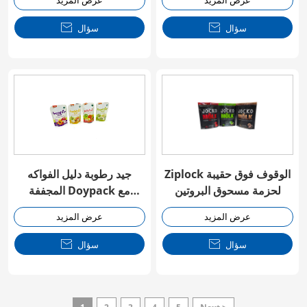
عرض المزيد
عرض المزيد
سؤال

سؤال

Ziplock الوقوف فوق حقيبة
جيد رطوبة دليل الفواكه
لحزمة مسحوق البروتين
المجففة Doypack مع
السحاب
عرض المزيد
عرض المزيد
سؤال

سؤال
