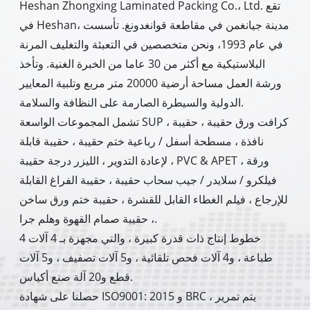
Heshan Zhongxing Laminated Packing Co.، Ltd. تقع
في Heshan، مدينة جيانغمن في مقاطعة قوانغدونغ. تأسست
في عام 1993، ونحن متخصصين في التعبئة والتغليف المرنة
البلاستيكية مع أكثر من 30 عاما من الخبرة الغنية. وتأخذ
ورشة العمل مساحة أرضية 20000 متر مربع وتلبية المعايير
الدولية والسيطرة الصارمة على النظافة والسلامة.
تشمل المجموعات الواسعة SUP ، كرافت ورق حقيبة ، حقيبة
نافذة ، مسطحة أسفل / رباعية ختم حقيبة ، حقيبة قابلة
لإعادة التدوير ، الليزر درجة حقيبة ، PVC & APET ورقة ،
فيلكرو / سلايدر / جيب سحاب حقيبة ، حقيبة الفراغ القابلة
للإرجاع ، فيلم الغطاء القابل للقشرة ، حقيبة ختم ورق ساخن
، حقيبة صمام القهوة وهلم جرا.
4 خطوط إنتاج ذات قدرة كبيرة ، والتي مجهزة بـ 4 آلات
طباعة ، و4 آلات فحص تلقائية ، و5 آلات تصفيف ، و5 آلات
قطع و20 آلة صنع أكياس.
حصلنا على شهادة ISO9001: 2015 و BRC ، يتم تمرير