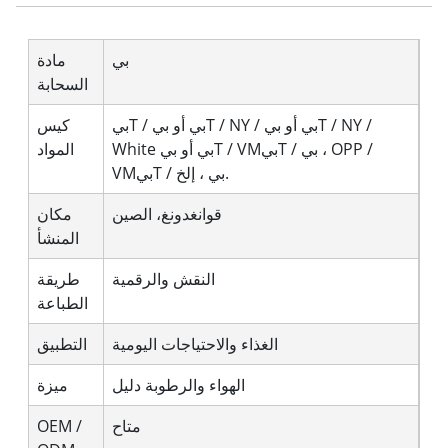
بي
مادة
السحابة
بيT / بي أو بيT / NY / بي أو بيT / NY /
كيس
White بي أو بيT / VMبيT / بي ، OPP /
المواد
VMبيT / بي ، إلخ.
قوانغدونغ، الصين
مكان
المنشأ
النقش والرقمية
طريقة
الطباعة
الغذاء والاحتياجات اليومية
التطبيق
الهواء والرطوبة دليل
ميزة
متاح
OEM /