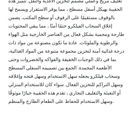
تغليف مريح وعملي مصمم لتخزين الأغذية والنقل. تتميز هذه
الحقيبة بهيكل أسفل مسطح ، مما يوفر الاستقرار ويسمح لها
بالوقوف مستقيمًا على الرفوف أو سطح المكتب. يضمن
إغلاق السحاب الفيلكرو ختمًا آمنًا ، مما يبقي المحتويات
طازجة ومحمية بشكل فعال من العناصر الخارجية مثل الهواء
والرطوبة والملوثات. عادة ما تكون مصنوعة من مواد ذات
درجة غذائية آمنة لتخزين مجموعة متنوعة من المواد الغذائية،
بما في ذلك الوجبات الخفيفة والفواكه والخضروات وحتى
الأطعمة المجمدة. الجمع بين تصميمه السفلي المسطح
وسحاب فيلكرو يجعله سهل الاستخدام وسهل فتحه وإغلاقه
وسهل التراكم للتخزين الفعال. سواء كان للاستخدام المنزلي
أو التعبئة والتغليف التجاري ، تقدم هذه الحقيبة خيارًا موثوقًا
وسهل الاستخدام للحفاظ على الطعام الطازج والمنظم.