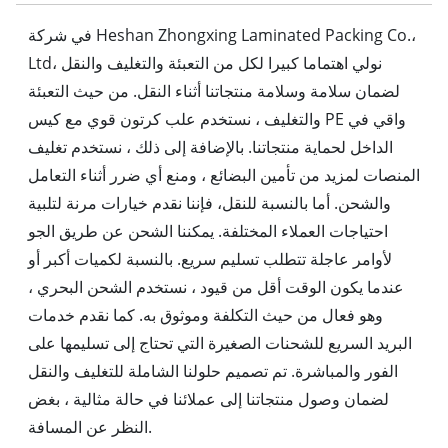
في شركة Heshan Zhongxing Laminated Packing Co.،
Ltd، نولي اهتماما كبيرا لكل من التعبئة والتغليف والنقل
لضمان سلامة وسلامة منتجاتنا أثناء النقل. من حيث التعبئة
والتغليف ، نستخدم علب كرتون قوي مع كيس PE واقي في
الداخل لحماية منتجاتنا. بالإضافة إلى ذلك ، نستخدم تغليف
المنصات لمزيد من تأمين البضائع ، ومنع أي ضرر أثناء التعامل
والشحن. أما بالنسبة للنقل، فإننا نقدم خيارات مرنة لتلبية
احتياجات العملاء المختلفة. يمكننا الشحن عن طريق الجو
لأوامر عاجلة تتطلب تسليم سريع. بالنسبة لكميات أكبر أو
عندما يكون الوقت أقل من قيود ، نستخدم الشحن البحري ،
وهو فعال من حيث التكلفة وموثوق به. كما نقدم خدمات
البريد السريع للشحنات الصغيرة التي تحتاج إلى تسليمها على
الفور والمباشرة. تم تصميم حلولنا الشاملة للتغليف والنقل
لضمان وصول منتجاتنا إلى عملائنا في حالة مثالية ، بغض
النظر عن المسافة.