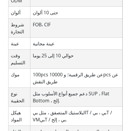
ODM
حتى 10 ألوان
ألوان
FOB، CIF
شروط
التجارة
عينة مجانية
عينة
حوالي 10 إلى 25 يوما
وقت
التسليم
100pcs عن طريق الرقمية؛ و 10000pcs عن
موك
طريق النقش
دعم جميع أنواع الأسلوب مثل SUP ، Flat
نوع
Bottom ، إلخ.
الحقيبة
البلاستيك المتصفق ، مثل بيT / بي ، بيT /
هيكل
VMبيT / بي ، إلخ.
المواد