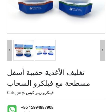


تغليف الأغذية حقيبة أسفل
مسطحة مع فيلكرو السحاب
فيلكرو زيبر كيس
Category:
+86 15994887908