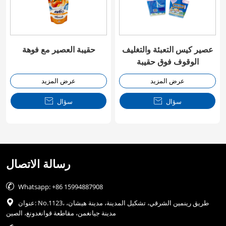
عصير كيس التعبئة والتغليف
حقيبة العصير مع فوهة
الوقوف فوق حقيبة
عرض المزيد
عرض المزيد
سؤال

سؤال

رسالة الاتصال

Whatsapp: +86 15994887908
عنوان: No.1123، طريق رينمين الشرقي، تشكيل المدينة، مدينة هيشان،

مدينة جيانغمن، مقاطعة قوانغدونغ، الصين