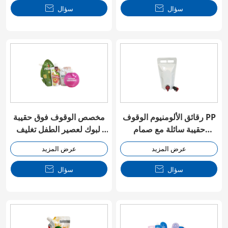
سؤال

سؤال

رقائق الألومنيوم الوقوف PP
مخصص الوقوف فوق حقيبة
حقيبة سائلة مع صمام
البوك لعصير الطفل تغليف
الصنبور
الأغذية
عرض المزيد
عرض المزيد
سؤال

سؤال
