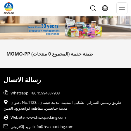
Op
Me
MOMO-PP طبقة حقيبة
(المجموع 0 منتجات)
رسالة الاتصال

Whatsapp: +86 15994887908
عنوان: No.1123، طريق رينمين الشرقي، تشكيل المدينة، مدينة هيشان،

مدينة جيانغمن، مقاطعة قوانغدونغ، الصين

Website:
www.hszxpacking.com
بريد إلكتروني: info@hszxpacking.com
