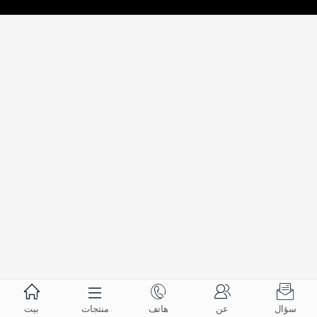





سؤال
عن
هاتف
منتجات
بيت