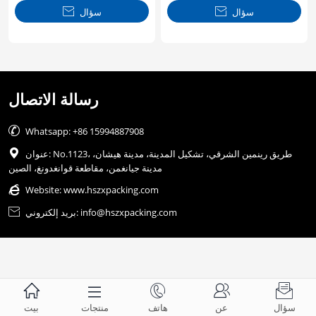
سؤال

سؤال

رسالة الاتصال

Whatsapp: +86 15994887908
عنوان: No.1123، طريق رينمين الشرقي، تشكيل المدينة، مدينة هيشان،

مدينة جيانغمن، مقاطعة قوانغدونغ، الصين

Website:
www.hszxpacking.com
بريد إلكتروني: info@hszxpacking.com






سؤال
عن
هاتف
منتجات
بيت