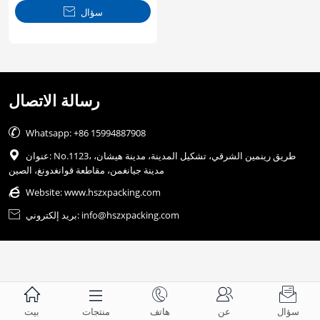
سؤال

رسالة الاتصال

Whatsapp: +86 15994887908
عنوان: No.1123، طريق رينمين الشرقي، تشكيل المدينة، مدينة هيشان،

مدينة جيانغمن، مقاطعة قوانغدونغ، الصين

Website:
www.hszxpacking.com
بريد إلكتروني: info@hszxpacking.com






سؤال
عن
هاتف
منتجات
بيت