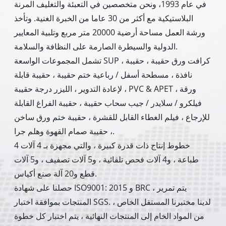
في عام 1993، ونحن متخصصين في التعبئة والتغليف المرنة
البلاستيكية مع أكثر من 30 عاما من الخبرة الغنية. وتأخذ
ورشة العمل مساحة أرضية 20000 متر مربع وتلبية المعايير
الدولية والسيطرة الصارمة على النظافة والسلامة.
تشمل المجموعات الواسعة SUP ، كرافت ورق حقيبة ، حقيبة
نافذة ، مسطحة أسفل / رباعية ختم حقيبة ، حقيبة قابلة
لإعادة التدوير ، الليزر درجة حقيبة ، PVC & APET ورقة ،
فيلكرو / سلايدر / جيب سحاب حقيبة ، حقيبة الفراغ القابلة
للإرجاع ، فيلم الغطاء القابل للقشرة ، حقيبة ختم ورق ساخن
، حقيبة صمام القهوة وهلم جرا.
4 خطوط إنتاج ذات قدرة كبيرة ، والتي مجهزة بـ 4 آلات
طباعة ، و4 آلات فحص تلقائية ، و5 آلات تصفيف ، و5 آلات
قطع و20 آلة صنع أكياس.
حصلنا على شهادة ISO9001: 2015 و BRC ، يتم تمرير
المنتجات بموافقة اختبار SGS. لدينا مختبرنا المستقل الخاص ،
من المواد الخام إلى المنتجات النهائية ، يتم اختبار كل خطوة