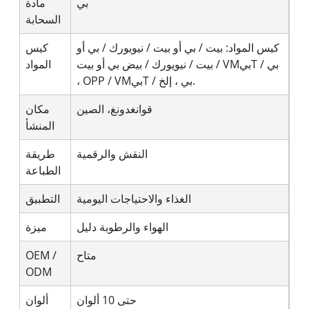
بي
مادة
السحابة
كيس المواد: بيت / بي أو بيت / نيويورك / بي أو
كيس
بيت / نيويورك / بيض بي أو بيت / VMبيT / بي
المواد
، OPP / VMبيT / بي ، إلخ.
قوانغدونغ، الصين
مكان
المنشأ
النقش والرقمية
طريقة
الطباعة
الغذاء والاحتياجات اليومية
التطبيق
الهواء والرطوبة دليل
ميزة
متاح
OEM /
ODM
حتى 10 ألوان
ألوان