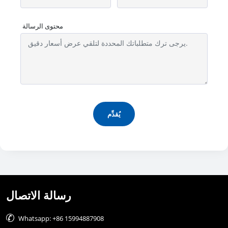
محتوى الرسالة
يُقدِّم
رسالة الاتصال

Whatsapp: +86 15994887908