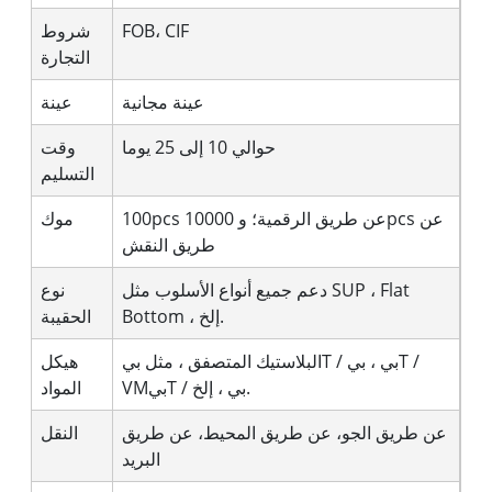
FOB، CIF
شروط
التجارة
عينة مجانية
عينة
حوالي 10 إلى 25 يوما
وقت
التسليم
100pcs عن طريق الرقمية؛ و 10000pcs عن
موك
طريق النقش
دعم جميع أنواع الأسلوب مثل SUP ، Flat
نوع
Bottom ، إلخ.
الحقيبة
البلاستيك المتصفق ، مثل بيT / بي ، بيT /
هيكل
VMبيT / بي ، إلخ.
المواد
عن طريق الجو، عن طريق المحيط، عن طريق
النقل
البريد