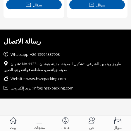
سؤال

سؤال

رسالة الاتصال

Whatsapp: +86 15994887908
عنوان: No.1123، طريق رينمين الشرقي، تشكيل المدينة، مدينة هيشان،

مدينة جيانغمن، مقاطعة قوانغدونغ، الصين

Website:
www.hszxpacking.com
بريد إلكتروني: info@hszxpacking.com






سؤال
عن
هاتف
منتجات
بيت