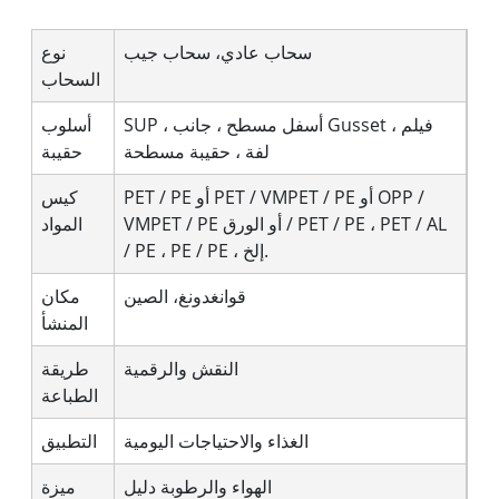
سحاب عادي، سحاب جيب
نوع
السحاب
SUP ، أسفل مسطح ، جانب Gusset ، فيلم
أسلوب
لفة ، حقيبة مسطحة
حقيبة
PET / PE أو PET / VMPET / PE أو OPP /
كيس
VMPET / PE أو الورق / PET / PE ، PET / AL
المواد
/ PE ، PE / PE ، إلخ.
قوانغدونغ، الصين
مكان
المنشأ
النقش والرقمية
طريقة
الطباعة
الغذاء والاحتياجات اليومية
التطبيق
الهواء والرطوبة دليل
ميزة