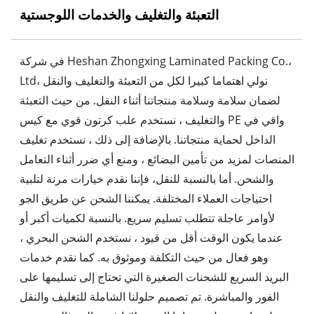
التعبئة والتغليف والخدمات اللوجستية
في شركة Heshan Zhongxing Laminated Packing Co.،
Ltd، نولي اهتماما كبيرا لكل من التعبئة والتغليف والنقل
لضمان سلامة وسلامة منتجاتنا أثناء النقل. من حيث التعبئة
والتغليف ، نستخدم علب كرتون قوي مع كيس PE واقي في
الداخل لحماية منتجاتنا. بالإضافة إلى ذلك ، نستخدم تغليف
المنصات لمزيد من تأمين البضائع ، ومنع أي ضرر أثناء التعامل
والشحن. أما بالنسبة للنقل، فإننا نقدم خيارات مرنة لتلبية
احتياجات العملاء المختلفة. يمكننا الشحن عن طريق الجو
لأوامر عاجلة تتطلب تسليم سريع. بالنسبة لكميات أكبر أو
عندما يكون الوقت أقل من قيود ، نستخدم الشحن البحري ،
وهو فعال من حيث التكلفة وموثوق به. كما نقدم خدمات
البريد السريع للشحنات الصغيرة التي تحتاج إلى تسليمها على
الفور والمباشرة. تم تصميم حلولنا الشاملة للتغليف والنقل