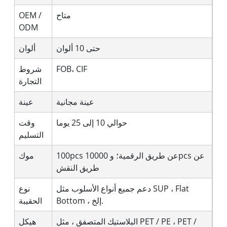
متاح
OEM /
ODM
حتى 10 ألوان
ألوان
FOB، CIF
شروط
التجارة
عينة مجانية
عينة
حوالي 10 إلى 25 يوما
وقت
التسليم
100pcs عن طريق الرقمية؛ و 10000pcs عن
موك
طريق النقش
دعم جميع أنواع الأسلوب مثل SUP ، Flat
نوع
Bottom ، إلخ.
الحقيبة
البلاستيك المتصفق ، مثل PET / PE ، PET /
هيكل