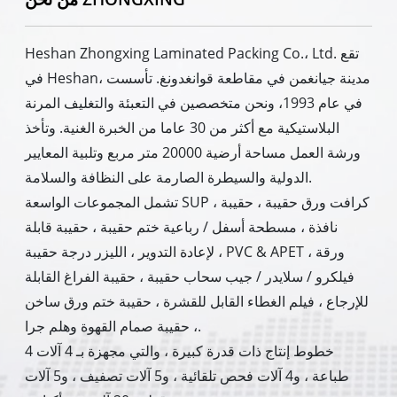
Heshan Zhongxing Laminated Packing Co.، Ltd. تقع
في Heshan، مدينة جيانغمن في مقاطعة قوانغدونغ. تأسست
في عام 1993، ونحن متخصصين في التعبئة والتغليف المرنة
البلاستيكية مع أكثر من 30 عاما من الخبرة الغنية. وتأخذ
ورشة العمل مساحة أرضية 20000 متر مربع وتلبية المعايير
الدولية والسيطرة الصارمة على النظافة والسلامة.
تشمل المجموعات الواسعة SUP ، كرافت ورق حقيبة ، حقيبة
نافذة ، مسطحة أسفل / رباعية ختم حقيبة ، حقيبة قابلة
لإعادة التدوير ، الليزر درجة حقيبة ، PVC & APET ورقة ،
فيلكرو / سلايدر / جيب سحاب حقيبة ، حقيبة الفراغ القابلة
للإرجاع ، فيلم الغطاء القابل للقشرة ، حقيبة ختم ورق ساخن
، حقيبة صمام القهوة وهلم جرا.
4 خطوط إنتاج ذات قدرة كبيرة ، والتي مجهزة بـ 4 آلات
طباعة ، و4 آلات فحص تلقائية ، و5 آلات تصفيف ، و5 آلات