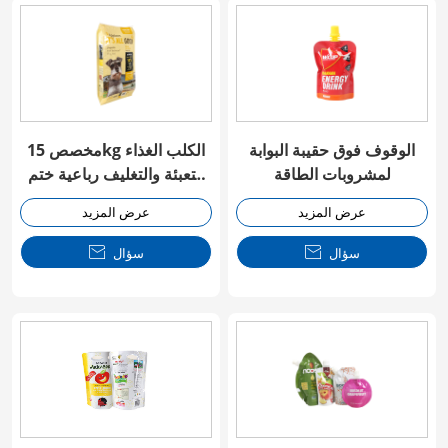
الوقوف فوق حقيبة البوابة
مخصص 15kg الكلب الغذاء
لمشروبات الطاقة
التعبئة والتغليف رباعية ختم
حقيبة
عرض المزيد
عرض المزيد
سؤال

سؤال
