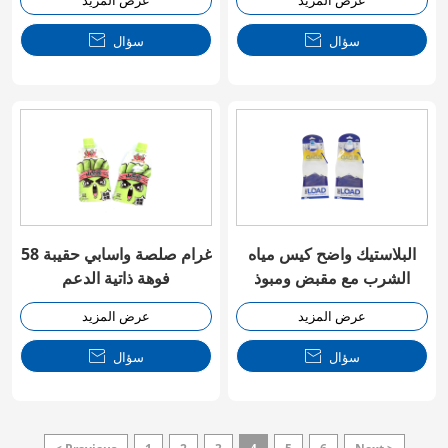
عرض المزيد
عرض المزيد
سؤال

سؤال

البلاستيك واضح كيس مياه
58 غرام صلصة واسابي حقيبة
الشرب مع مقبض ومبوذ
فوهة ذاتية الدعم
عرض المزيد
عرض المزيد
سؤال

سؤال
