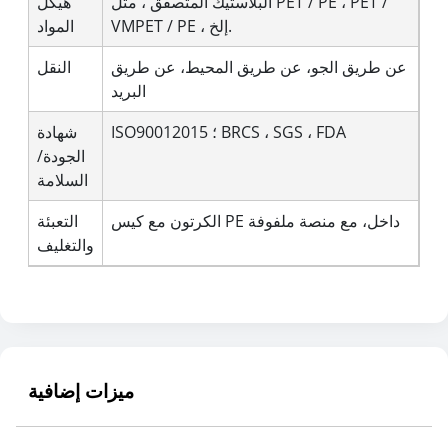
البلاستيك المتصفق ، مثل PET / PE ، PET /
هيكل
VMPET / PE ، إلخ.
المواد
عن طريق الجو، عن طريق المحيط، عن طريق
النقل
البريد
ISO90012015 ؛ BRCS ، SGS ، FDA
شهادة
الجودة/
السلامة
الكرتون مع كيس PE داخل، مع منصة ملفوفة
التعبئة
والتغليف
ميزات إضافية