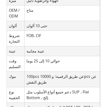
الهواء والرطوبة دليل
ميزة
متاح
OEM /
ODM
حتى 10 ألوان
ألوان
FOB، CIF
شروط
التجارة
عينة مجانية
عينة
حوالي 10 إلى 25 يوما
وقت
التسليم
100pcs عن طريق الرقمية؛ و 10000pcs عن
موك
طريق النقش
دعم جميع أنواع الأسلوب مثل SUP ، Flat
نوع
Bottom ، إلخ.
الحقيبة