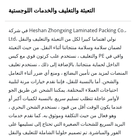
التعبئة والتغليف والخدمات اللوجستية
في شركة Heshan Zhongxing Laminated Packing Co.،
Ltd، نولي اهتماما كبيرا لكل من التعبئة والتغليف والنقل
لضمان سلامة وسلامة منتجاتنا أثناء النقل. من حيث التعبئة
والتغليف ، نستخدم علب كرتون قوي مع كيس PE واقي في
الداخل لحماية منتجاتنا. بالإضافة إلى ذلك ، نستخدم تغليف
المنصات لمزيد من تأمين البضائع ، ومنع أي ضرر أثناء التعامل
والشحن. أما بالنسبة للنقل، فإننا نقدم خيارات مرنة لتلبية
احتياجات العملاء المختلفة. يمكننا الشحن عن طريق الجو
لأوامر عاجلة تتطلب تسليم سريع. بالنسبة لكميات أكبر أو
عندما يكون الوقت أقل من قيود ، نستخدم الشحن البحري ،
وهو فعال من حيث التكلفة وموثوق به. كما نقدم خدمات
البريد السريع للشحنات الصغيرة التي تحتاج إلى تسليمها على
الفور والمباشرة. تم تصميم حلولنا الشاملة للتغليف والنقل