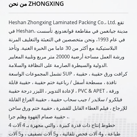
من نحن ZHONGXING
Heshan Zhongxing Laminated Packing Co.، Ltd. تقع
في Heshan، مدينة جيانغمن في مقاطعة قوانغدونغ. تأسست
في عام 1993، ونحن متخصصين في التعبئة والتغليف المرنة
البلاستيكية مع أكثر من 30 عاما من الخبرة الغنية. وتأخذ
ورشة العمل مساحة أرضية 20000 متر مربع وتلبية المعايير
الدولية والسيطرة الصارمة على النظافة والسلامة.
تشمل المجموعات الواسعة SUP ، كرافت ورق حقيبة ، حقيبة
نافذة ، مسطحة أسفل / رباعية ختم حقيبة ، حقيبة قابلة
لإعادة التدوير ، الليزر درجة حقيبة ، PVC & APET ورقة ،
فيلكرو / سلايدر / جيب سحاب حقيبة ، حقيبة الفراغ القابلة
للإرجاع ، فيلم الغطاء القابل للقشرة ، حقيبة ختم ورق ساخن
، حقيبة صمام القهوة وهلم جرا.
4 خطوط إنتاج ذات قدرة كبيرة ، والتي مجهزة بـ 4 آلات
طباعة ، و4 آلات فحص تلقائية ، و5 آلات تصفيف ، و5 آلات