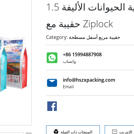
حقيبة أغذية الحيوانات الأليفة 1.5kg كتلة أسفل
حقيبة مع Ziplock
حقيبة مربع أسفل مسطحة
Category:
+86 15994887908
واتساب
info@hszxpacking.com
Email
الإنترنت

المنتجات ذات الصلة
