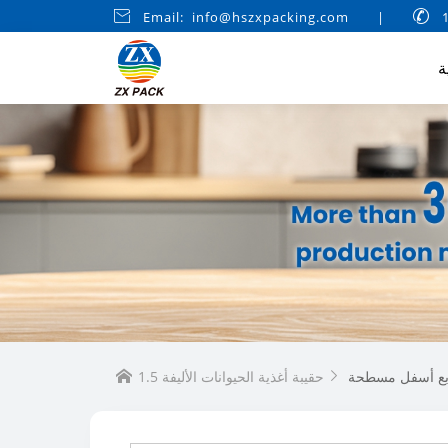

Email: info@hszxpacking.com
|

ة
بع أسفل مسطحة

