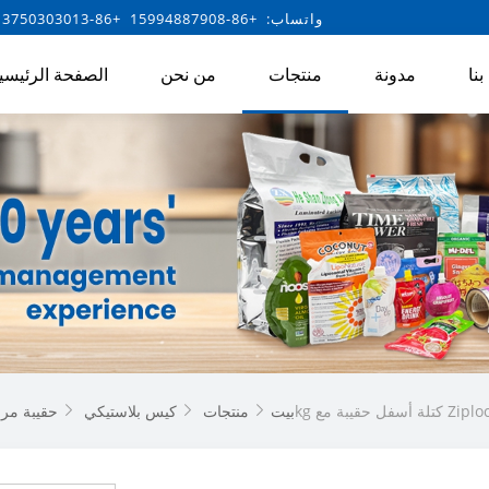
واتساب: +86-15994887908 +86-13750303013
نا
مدونة
منتجات
من نحن
الصفحة الرئيسي
 الحيوانات الأليفة 1.5kg كتلة أسفل حقيبة مع Ziplock
بيت
منتجات
كيس بلاستيكي
حقيبة مر


