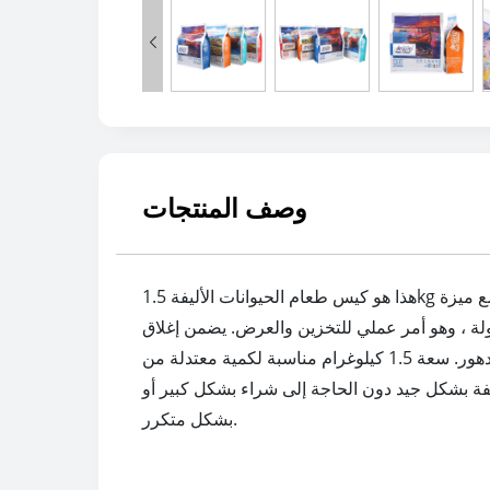

وصف المنتجات
هذا هو كيس طعام الحيوانات الأليفة 1.5kg مصمم في أسلوب كيس أسفل الكتلة مع ميزة ziplock مريحة. يوفر الهيكل السفلي للكتلة قاعدة مستقرة ، مما يسمح للكيس
عرض. يضمن إغلاق ziplock أن يبقى طعام الحيوانات الأليفة في الداخل طازجًا لفترات أطول عن طريق إغلاق الهواء
والرطوبة بفعالية. إنها مثالية لتعبئة الأغذية الجافة للحيوانات الأليفة ، مما يساعد على الحفاظ على قيمتها الغذائية ومنع التدهور. سعة 1.5 كيلوغرام مناسبة لكمية معتدلة من
أليفة بشكل جيد دون الحاجة إلى شراء بشكل كبير أو
بشكل متكرر.