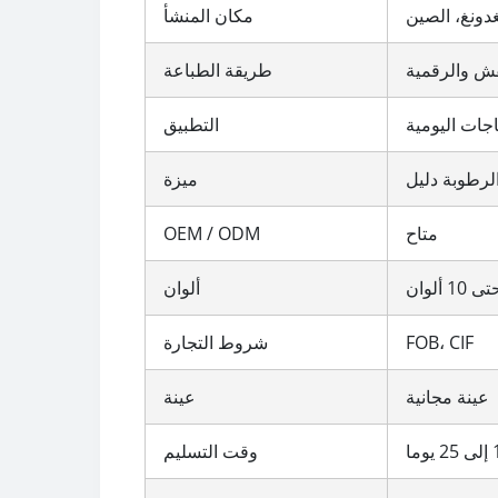
غدونغ، الصين
مكان المنشأ
قش والرقمية
طريقة الطباعة
ياجات اليومية
التطبيق
الرطوبة دليل
ميزة
متاح
OEM / ODM
ى 10 ألوان
ألوان
FOB، CIF
شروط التجارة
عينة مجانية
عينة
وقت التسليم