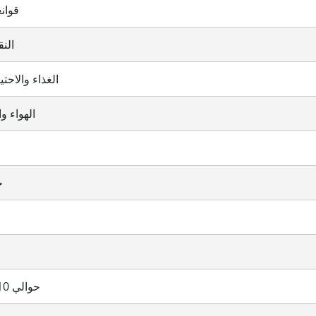
قوان
الن
الغذاء والاحت
الهواء و
حت
حوالي 10 إلى 25 يوما