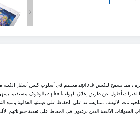

بالوقوف مستقيما بسهولة ، وهو أمر عملي للتخزين وال
حاب الحيوانات الأليفة الذين يرغبون في الحفاظ على تغذية حيواناتهم ال