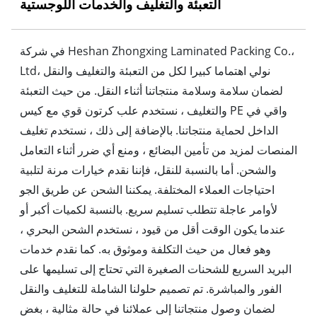
التعبئة والتغليف والخدمات اللوجستية
في شركة Heshan Zhongxing Laminated Packing Co.،
Ltd، نولي اهتماما كبيرا لكل من التعبئة والتغليف والنقل
لضمان سلامة وسلامة منتجاتنا أثناء النقل. من حيث التعبئة
والتغليف ، نستخدم علب كرتون قوي مع كيس PE واقي في
الداخل لحماية منتجاتنا. بالإضافة إلى ذلك ، نستخدم تغليف
المنصات لمزيد من تأمين البضائع ، ومنع أي ضرر أثناء التعامل
والشحن. أما بالنسبة للنقل، فإننا نقدم خيارات مرنة لتلبية
احتياجات العملاء المختلفة. يمكننا الشحن عن طريق الجو
لأوامر عاجلة تتطلب تسليم سريع. بالنسبة لكميات أكبر أو
عندما يكون الوقت أقل من قيود ، نستخدم الشحن البحري ،
وهو فعال من حيث التكلفة وموثوق به. كما نقدم خدمات
البريد السريع للشحنات الصغيرة التي تحتاج إلى تسليمها على
الفور والمباشرة. تم تصميم حلولنا الشاملة للتغليف والنقل
لضمان وصول منتجاتنا إلى عملائنا في حالة مثالية ، بغض