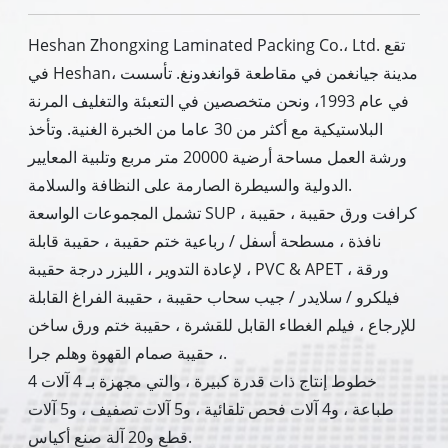
Heshan Zhongxing Laminated Packing Co.، Ltd. تقع
في Heshan، مدينة جيانغمن في مقاطعة قوانغدونغ. تأسست
في عام 1993، ونحن متخصصين في التعبئة والتغليف المرنة
البلاستيكية مع أكثر من 30 عاما من الخبرة الغنية. وتأخذ
ورشة العمل مساحة أرضية 20000 متر مربع وتلبية المعايير
الدولية والسيطرة الصارمة على النظافة والسلامة.
تشمل المجموعات الواسعة SUP ، كرافت ورق حقيبة ، حقيبة
نافذة ، مسطحة أسفل / رباعية ختم حقيبة ، حقيبة قابلة
لإعادة التدوير ، الليزر درجة حقيبة ، PVC & APET ورقة ،
فيلكرو / سلايدر / جيب سحاب حقيبة ، حقيبة الفراغ القابلة
للإرجاع ، فيلم الغطاء القابل للقشرة ، حقيبة ختم ورق ساخن
، حقيبة صمام القهوة وهلم جرا.
4 خطوط إنتاج ذات قدرة كبيرة ، والتي مجهزة بـ 4 آلات
طباعة ، و4 آلات فحص تلقائية ، و5 آلات تصفيف ، و5 آلات
قطع و20 آلة صنع أكياس.