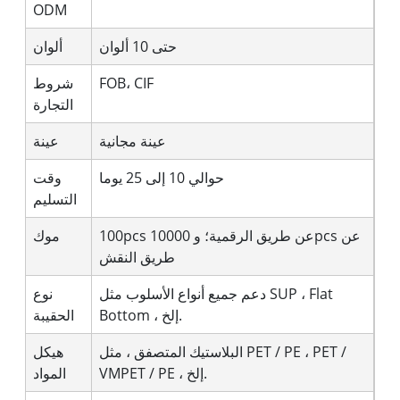
ODM
حتى 10 ألوان
ألوان
FOB، CIF
شروط
التجارة
عينة مجانية
عينة
حوالي 10 إلى 25 يوما
وقت
التسليم
100pcs عن طريق الرقمية؛ و 10000pcs عن
موك
طريق النقش
دعم جميع أنواع الأسلوب مثل SUP ، Flat
نوع
Bottom ، إلخ.
الحقيبة
البلاستيك المتصفق ، مثل PET / PE ، PET /
هيكل
VMPET / PE ، إلخ.
المواد