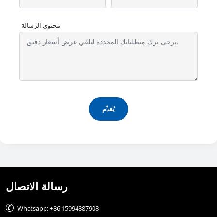
محتوى الرسالة
يُقدِّم
رسالة الاتصال

Whatsapp: +86 15994887908