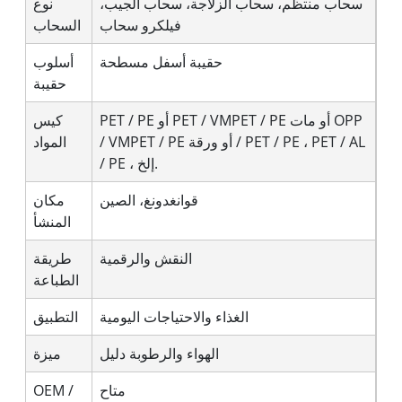
سحاب منتظم، سحاب الزلاجة، سحاب الجيب،
نوع
فيلكرو سحاب
السحاب
حقيبة أسفل مسطحة
أسلوب
حقيبة
PET / PE أو PET / VMPET / PE أو مات OPP
كيس
/ VMPET / PE أو ورقة / PET / PE ، PET / AL
المواد
/ PE ، إلخ.
قوانغدونغ، الصين
مكان
المنشأ
النقش والرقمية
طريقة
الطباعة
الغذاء والاحتياجات اليومية
التطبيق
الهواء والرطوبة دليل
ميزة
متاح
OEM /