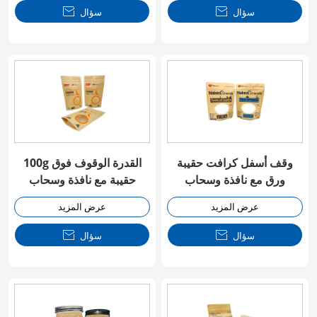
سؤال

سؤال

وقف أسفل كرافت حقيبة
100g القدرة الوقوف فوق
ورق مع نافذة وسحاب
حقيبة مع نافذة وسحاب
عرض المزيد
عرض المزيد
سؤال

سؤال
