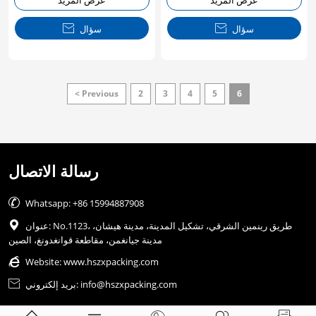
عرض المزيد
عرض المزيد
سؤال

سؤال

< Previous
2
3
4
5
6
رسالة الاتصال

Whatsapp: +86 15994887908
عنوان: No.1123، طريق رينمين الشرقي، تشكيل المدينة، مدينة هيشان،

مدينة جيانغمن، مقاطعة قوانغدونغ، الصين

Website:
www.hszxpacking.com
بريد إلكتروني: info@hszxpacking.com
