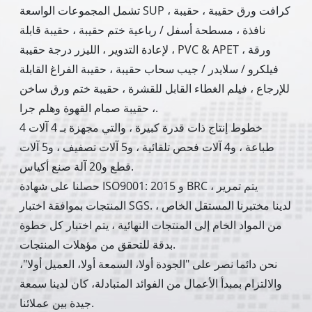
تشمل المجموعات الواسعة SUP ، كرافت ورق حقيبة ، حقيبة
نافذة ، مسطحة أسفل / رباعية ختم حقيبة ، حقيبة قابلة
لإعادة التدوير ، الليزر درجة حقيبة ، PVC & APET ورقة ،
فيلكرو / سلايدر / جيب سحاب حقيبة ، حقيبة الفراغ القابلة
للإرجاع ، فيلم الغطاء القابل للقشرة ، حقيبة ختم ورق ساخن
، حقيبة صمام القهوة وهلم جرا.
4 خطوط إنتاج ذات قدرة كبيرة ، والتي مجهزة بـ 4 آلات
طباعة ، و4 آلات فحص تلقائية ، و5 آلات تصفيف ، و5 آلات
قطع و20 آلة صنع أكياس.
حصلنا على شهادة ISO9001: 2015 و BRC ، يتم تمرير
المنتجات بموافقة اختبار SGS. لدينا مختبرنا المستقل الخاص ،
من المواد الخام إلى المنتجات النهائية ، يتم اختبار كل خطوة
بدقة للتحقق من مؤهلات المنتجات.
نحن دائما نصر على "الجودة أولا، السمعة أولا، العميل أولا"،
والالتزام بمبدأ الأعمال من الفوائد المتبادلة، كان لدينا سمعة
جيدة بين عملائنا.