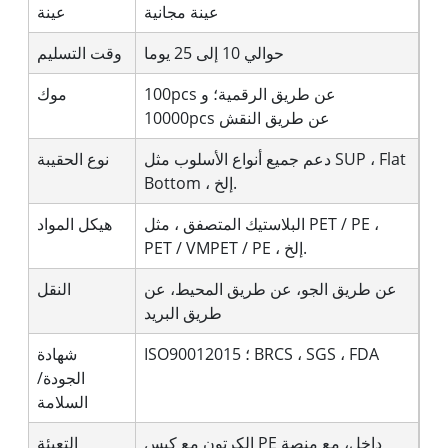
عينة مجانية
عينة
حوالي 10 إلى 25 يوما
وقت التسليم
100pcs عن طريق الرقمية؛ و
موك
10000pcs عن طريق النقش
دعم جميع أنواع الأسلوب مثل SUP ، Flat
نوع الحقيبة
Bottom ، إلخ.
البلاستيك المتصفق ، مثل PET / PE ،
هيكل المواد
PET / VMPET / PE ، إلخ.
عن طريق الجو، عن طريق المحيط، عن
النقل
طريق البريد
ISO90012015 ؛ BRCS ، SGS ، FDA
شهادة
الجودة/
السلامة
الكرتون مع كيس PE داخل، مع منصة
التعبئة