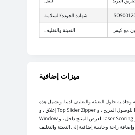
يق البريد
النقل
شهادة الجودة/السلامة
التعبئة والتغليف
ميزات إضافية
تغليف لدينا. وتشمل هذه Aplix Velcro Zipper لسهولة فتح وإعادة
إغلاق ، و Top Slider Zipper للوصول المريح ، و Pocket Zipper للراحة الإضافية ، و Hot Stamping Foil لأغراض الزخرفة والعلامة التجارية ، و Custom Shaped
Window لعرض المنتج داخل ، و Laser Scoring لسهولة التمزيق ، و One Pouch One Product code للتتبع ، و Plastic Handle لسهولة حمل ، و Tin tie لتحسين