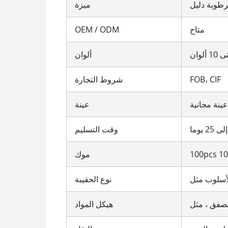
لرطوبة دليل
ميزة
متاح
OEM / ODM
1 ألوان
ألوان
FOB، CIF
شروط التجارة
عينة مجانية
عينة
وقت التسليم
موك
نوع الحقيبة
هيكل المواد