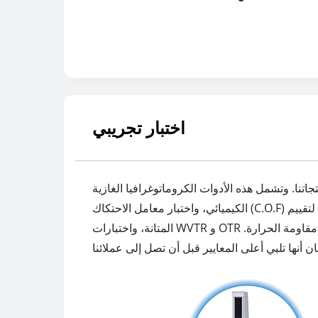
اختبار تجريبي
ل هذه الأدوات الكروماتوغرافيا الغازية (GC) للتحليل
الكيميائي، واختبار معامل الاحتكاك (C.O.F) لقياس خصائص السطح، واختبار الشد لتقييم قوة المواد، ومسح رمز الشريط لتحديد المنتج بدقة، واختبار تأثير الفيلم لتقييم
المتانة، واختبارات WVTR و OTR لقياس معدلات نقل الرطوبة والأكسجين، وميكروسكوب إلكتروني لفحص السطح التفصيلي، وغرفة إعادة الاختبار لاختبار مقاومة الحرارة.