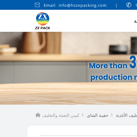

Email: info@hszxpacking.com
|

ة
يف الأغذية
حقيبة الشاي


