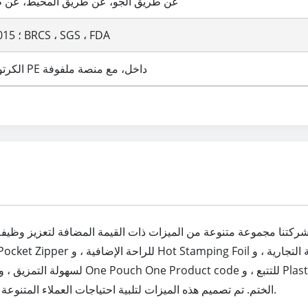
عن طريق الجو، عن طريق المحيط، عن طر
ISO90012015 ؛ BRCS ، SGS ، FDA
الكرتون مع كيس PE داخل، مع منصة ملفوفة
كتنا مجموعة متنوعة من الميزات ذات القيمة المضافة لتعزيز وظيفة وجاذبية حلول التعبئة وال
الختم. تم تصميم هذه الميزات لتلبية احتياجات العملاء المتنوعة وإضافة راحة وجاذبية إضافية إلى التعبئة والتغليف.