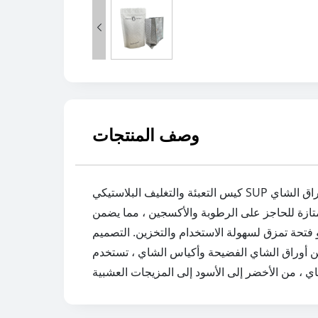

وصف المنتجات
كيس التعبئة والتغليف البلاستيكي SUP لأوراق الشاي هو حل تغليف متخصص مصمم للحفاظ على طازجة ورائحة أوراق الشاي. SUP يعني البلاستيك المستخدم مرة واحدة
ازة للحاجز على الرطوبة والأكسجين ، مما يضمن
 فتحة تمزق لسهولة الاستخدام والتخزين. التصميم
 من أوراق الشاي الفضيحة وأكياس الشاي ، تستخدم