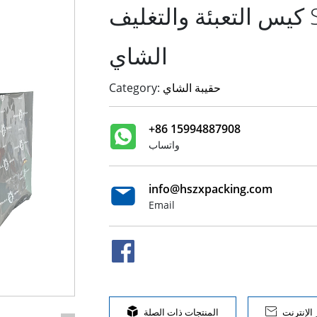
كيس التعبئة والتغليف SUP البلاستيكية لأوراق
الشاي
حقيبة الشاي
Category:
+86 15994887908
واتساب
info@hszxpacking.com
Email
الإنترنت

المنتجات ذات الصلة
