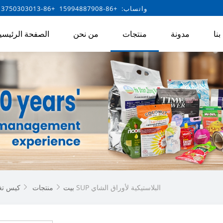
واتساب: +86-15994887908 +86-13750303013
نا
مدونة
منتجات
من نحن
الصفحة الرئيسي
كيس التعبئة والتغليف SUP البلاستيكية لأوراق الشاي
بيت
منتجات
كيس تغل

