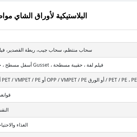
كيس التعبئة والتغليف SUP البلاستيكية لأوراق الشا
سحاب منتظم، سحاب جيب، ربطة القصدير، في
SUP ، أسفل مسطح ، جانب Gusset ، فيلم لفة ، حقيبة مسطحة
قوانغد
النق
الغذاء والاحتيا