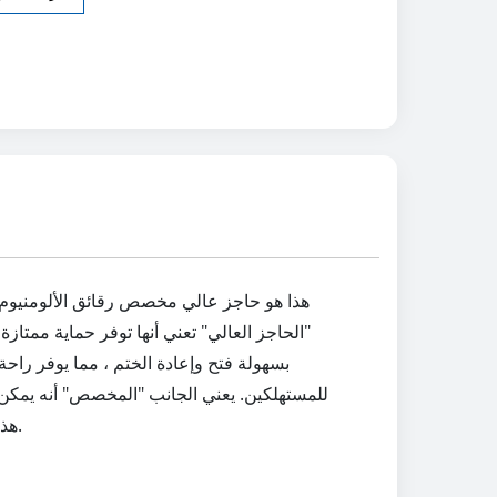
هذا هو حاجز عالي مخصص رقائق الألومنيوم ز
"الحاجز العالي" تعني أنها توفر حماية ممتا
للمستهلكين. يعني الجانب "المخصص" أنه يمكن ت
هذه التعبئة والتغليف ليست فقط وظيفية ولكن أيضا جذابة بصريا، مما يساعد على جذب العملاء وتمديد عمر الرف للمنتجات.