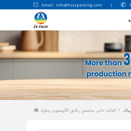

Email: info@hszxpacking.com
|

ة
يباك

