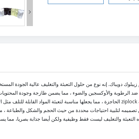

يبلوك دويباك. إنه نوع من حلول التعبئة والتغليف عالية الجودة الم
زة ضد الرطوبة والأوكسجين والضوء ، مما يضمن طازجة وجودة المحتويات 
الحاجزة ، مما يجعلها مناسبة لتعبئة المواد القابلة للتلف مثل الأغذية والأدوية ومستحضرا
صميمه لتلبية احتياجات محددة من حيث الحجم والشكل والطباعة ، مما يج