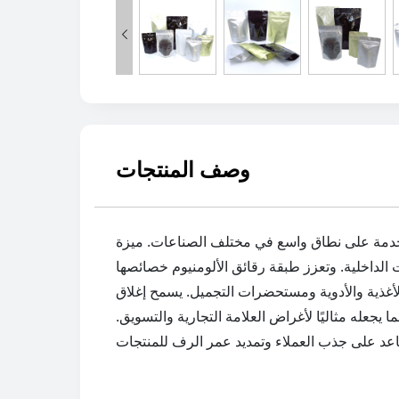

وصف المنتجات
ستخدمة على نطاق واسع في مختلف الصناعات. ميزة
الداخلية. وتعزز طبقة رقائق الألومنيوم خصائصها
ت التجميل. يسمح إغلاق ziplock بسهولة فتح وإعادة الختم ، مما يوفر راحة
عله مثاليًا لأغراض العلامة التجارية والتسويق.