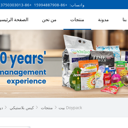
واتساب: +86-15994887908 +86-13750303013
نا
مدونة
منتجات
من نحن
الصفحة الرئيسي
العالية حاجز مخصص رقائق الألومنيوم زيبلوك Doypack
بيت
منتجات
كيس بلاستيكي
دو


