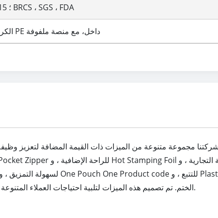
ISO90012015 ؛ BRCS ، SGS ، FDA
الكرتون مع كيس PE داخل، مع منصة ملفوفة
كتنا مجموعة متنوعة من الميزات ذات القيمة المضافة لتعزيز وظيفة وجاذبية حلول التعبئة وال
الختم. تم تصميم هذه الميزات لتلبية احتياجات العملاء المتنوعة وإضافة راحة وجاذبية إضافية إلى التعبئة والتغليف.