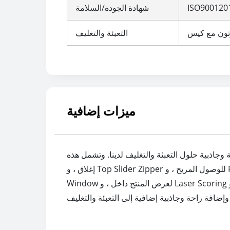
شهادة الجودة/السلامة
التعبئة والتغليف
ميزات إضافية
تغليف لدينا. وتشمل هذه Aplix Velcro Zipper لسهولة فتح وإعادة
إغلاق ، و Top Slider Zipper للوصول المريح ، و Pocket Zipper للراحة الإضافية ، و Hot Stamping Foil لأغراض الزخرفة والعلامة التجارية ، و Custom Shaped
Window لعرض المنتج داخل ، و Laser Scoring لسهولة التمزيق ، و One Pouch One Product code للتتبع ، و Plastic Handle لسهولة حمل ، و Tin tie لتحسين