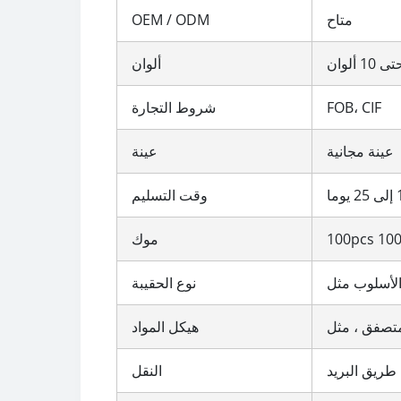
متاح
OEM / ODM
ى 10 ألوان
ألوان
FOB، CIF
شروط التجارة
عينة مجانية
عينة
وقت التسليم
موك
نوع الحقيبة
هيكل المواد
ريق البريد
النقل