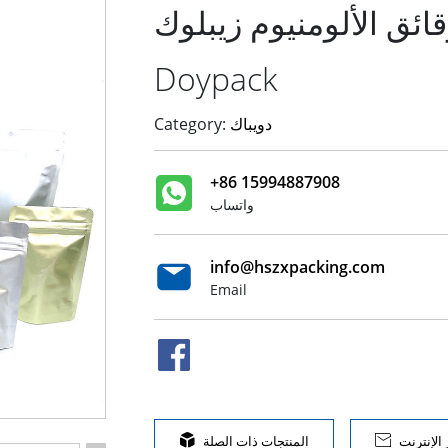
ئق الألومنيوم زيبلوك
Doypack
دويباك
Category:
+86 15994887908
واتساب
info@hszxpacking.com
Email
الإنترنت

المنتجات ذات الصلة
