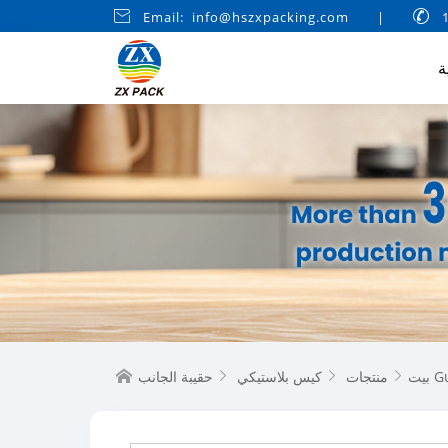

Email: info@hszxpacking.com
|

ة
Gusset
بيت
منتجات
كيس بلاستيكي



