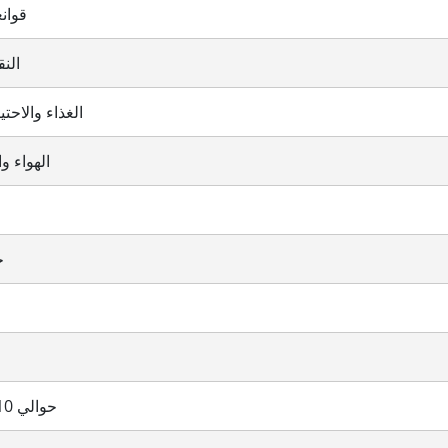
قوان
الن
الغذاء والاحت
الهواء و
حت
حوالي 10 إلى 25 يوما