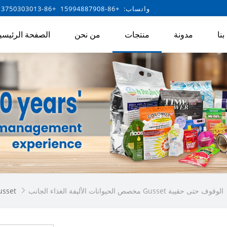
واتساب: +86-15994887908 +86-13750303013
نا
مدونة
منتجات
من نحن
الصفحة الرئيسي
مخصص الحيوانات الأليفة الغذاء الجانب Gusset الوقوف حتى حقيبة
حقيبة الجانب 
