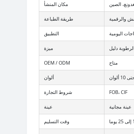
غدونغ، الصين
مكان المنشأ
قش والرقمية
طريقة الطباعة
ياجات اليومية
التطبيق
الرطوبة دليل
ميزة
متاح
OEM / ODM
ى 10 ألوان
ألوان
FOB، CIF
شروط التجارة
عينة مجانية
عينة
وقت التسليم