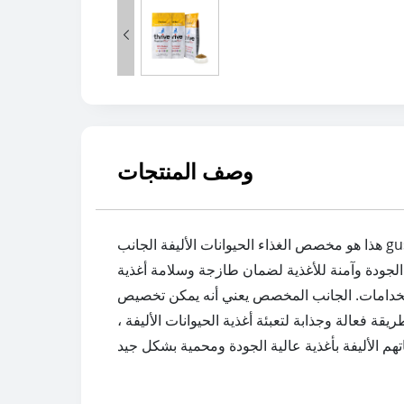

وصف المنتجات
هذا هو مخصص الغذاء الحيوانات الأليفة الجانب gusset حقيبة الوقوف. هو حل التعبئة والتغليف المصمم خصيصا لأغذية الحيوانات الأليفة. تسمح الجانبيات الجانبية للكيس
 الجودة وآمنة للأغذية لضمان طازجة وسلامة أغذية
لاستخدامات. الجانب المخصص يعني أنه يمكن تخصيص
ة فعالة وجذابة لتعبئة أغذية الحيوانات الأليفة ،