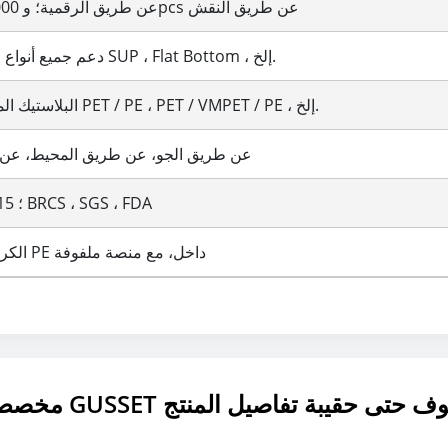
100pcs عن طريق الرقمية؛ و 10000pcs عن طريق النقش
دعم جميع أنواع الأسلوب مثل SUP ، Flat Bottom ، إلخ.
البلاستيك المتصفق ، مثل PET / PE ، PET / VMPET / PE ، إلخ.
عن طريق الجو، عن طريق المحيط، عن ط
ISO90012015 ؛ BRCS ، SGS ، FDA
الكرتون مع كيس PE داخل، مع منصة ملفوفة
وانات الأليفة الغذاء الجانب GUSSET الوقوف حتى حقيبة تفاصيل المنتج