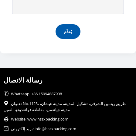
يُقدِّم
رسالة الاتصال

Whatsapp: +86 15994887908
عنوان: No.1123، طريق رينمين الشرقي، تشكيل المدينة، مدينة هيشان،

مدينة جيانغمن، مقاطعة قوانغدونغ، الصين

Website:
www.hszxpacking.com
بريد إلكتروني: info@hszxpacking.com
