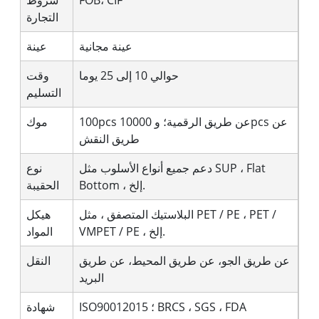
FOB، CIF
شروط
التجارة
عينة مجانية
عينة
حوالي 10 إلى 25 يوما
وقت
التسليم
100pcs عن طريق الرقمية؛ و 10000pcs عن
موك
طريق النقش
دعم جميع أنواع الأسلوب مثل SUP ، Flat
نوع
Bottom ، إلخ.
الحقيبة
البلاستيك المتصفق ، مثل PET / PE ، PET /
هيكل
VMPET / PE ، إلخ.
المواد
عن طريق الجو، عن طريق المحيط، عن طريق
النقل
البريد
ISO90012015 ؛ BRCS ، SGS ، FDA
شهادة