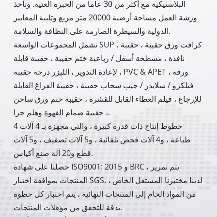
البلاستيكية مع أكثر من 30 عاما من الخبرة الغنية. وتأخذ
ورشة العمل مساحة أرضية 20000 متر مربع وتلبية المعايير
الدولية والسيطرة الصارمة على النظافة والسلامة.
تشمل المجموعات الواسعة SUP ، كرافت ورق حقيبة ، حقيبة
نافذة ، مسطحة أسفل / رباعية ختم حقيبة ، حقيبة قابلة
لإعادة التدوير ، الليزر درجة حقيبة ، PVC & APET ورقة ،
فيلكرو / سلايدر / جيب سحاب حقيبة ، حقيبة الفراغ القابلة
للإرجاع ، فيلم الغطاء القابل للقشرة ، حقيبة ختم ورق ساخن
، حقيبة صمام القهوة وهلم جرا.
4 خطوط إنتاج ذات قدرة كبيرة ، والتي مجهزة بـ 4 آلات
طباعة ، و4 آلات فحص تلقائية ، و5 آلات تصفيف ، و5 آلات
قطع و20 آلة صنع أكياس.
حصلنا على شهادة ISO9001: 2015 و BRC ، يتم تمرير
المنتجات بموافقة اختبار SGS. لدينا مختبرنا المستقل الخاص ،
من المواد الخام إلى المنتجات النهائية ، يتم اختبار كل خطوة
بدقة للتحقق من مؤهلات المنتجات.